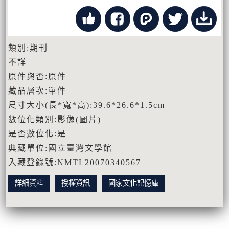
類別:期刊
不詳
原件與否:原件
藏品層次:單件
尺寸大小(長*寬*高):39.6*26.6*1.5cm
數位化類別:影像(圖片)
是否數位化:是
典藏單位:國立臺灣文學館
入藏登錄號:NMTL20070340567
詳細資料
授權資訊
國家文化記憶庫