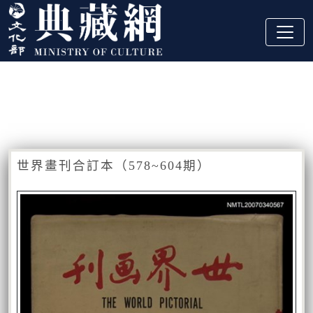
跳到主要內容
:::
藏品資訊
:::
世界畫刊合訂本（578~604期）