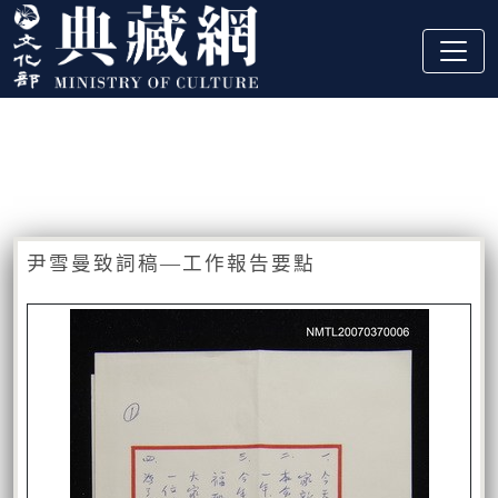
跳到主要內容
:::
藏品資訊
:::
尹雪曼致詞稿—工作報告要點