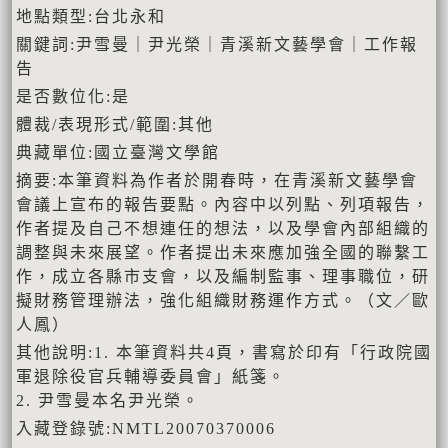
地點類型:台北永和
關鍵詞:尹雪曼｜尹光榮｜青溪新文藝學會｜工作報
告
是否數位化:是
體裁/表現形式/範圍:其他
典藏單位:國立臺灣文學館
摘要:本筆資料為作者於開春時，在青溪新文藝學會
會議上宣布的報告要點。內容中以列點、列項報告，
作者提及自己不想連任的想法，以及學會內部組織的
調整與未來展望。作者提出未來應加強全國的聯繫工
作，成立各縣市支會，以及編制監事、理事職位，研
擬財務管理辦法，強化組織財務運作方式。（文／歐
人鳳）
其他說明:1. 本筆資料共4頁，書寫於印有「行政院國
軍退除役官兵輔導委員會」紙箋。
2. 尹雪曼本名尹光榮。
入藏登錄號:NMTL20070370006