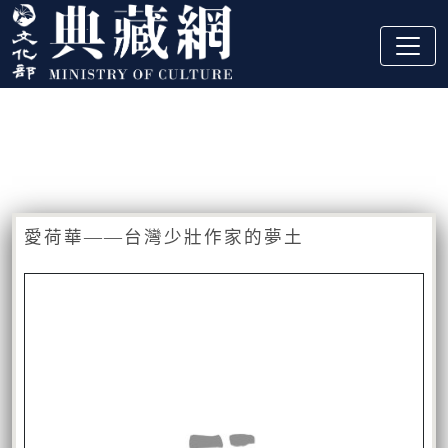
跳到主要內容
:::
藏品資訊
:::
愛荷華——台灣少壯作家的夢土