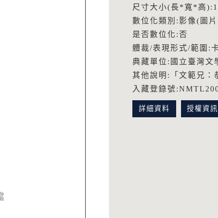
尺寸大小(長*寬*高):12
數位化類別:影像(圖片
是否數位化:否
體裁/表現形式/範圍:
典藏單位:國立臺灣文
其他說明:「文範兄：
入藏登錄號:NMTL2009
詳細資料
授權資