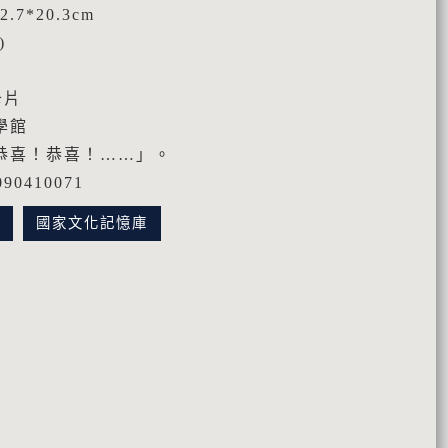
.7*20.3cm
)
卡片
學館
恭喜！恭喜！……」。
0410071
訊
國家文化記憶庫