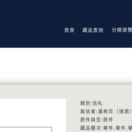
分類瀏
首頁
藏品查詢
類別:信札
寫信者:潘希珍（琦君
原件與否:原件
藏品層次:單件,單件,單