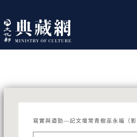
跳到主要內容
:::
藏品資訊
:::
寫實與逎勁—記文壇常青樹巫永福（影