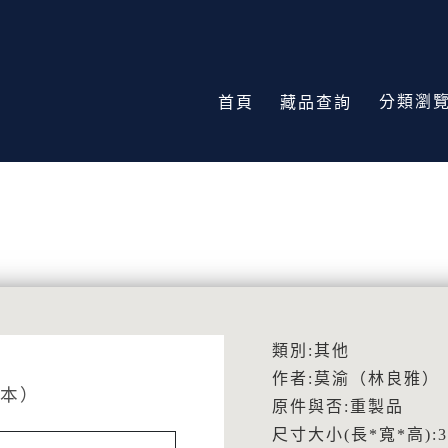
分類瀏
首頁
藏品查詢
類別:其他
作者:莫渝（林良雅）
本）
原件與否:重製品
尺寸大小(長*寬*高):3