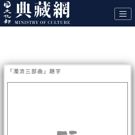
跳到主要內容
:::
藏品資訊
:::
「濁流三部曲」題字