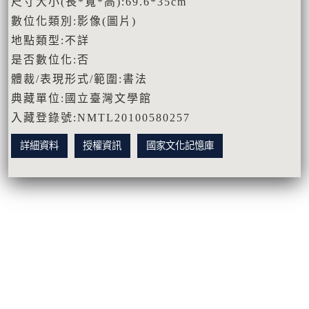
尺寸大小(長*寬*高):69.6*35cm
數位化類別:影像(圖片)
地點類型:不詳
是否數位化:否
體裁/表現形式/範圍:書法
典藏單位:國立臺灣文學館
入藏登錄號:NMTL20100580257
詳細資料
授權資訊
國家文化記憶庫