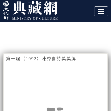
跳到主要內容
:::
藏品資訊
:::
第一屆（1992）陳秀喜詩獎獎牌