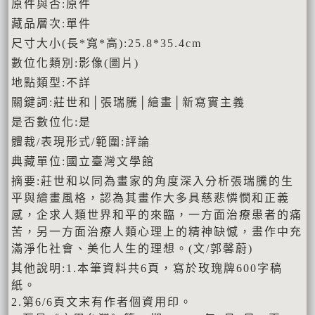
原件與否:原件
藏品層次:單件
尺寸大小(長*寬*高):25.8*35.4cm
數位化類別:影像(圖片)
地點類型:不詳
關鍵詞:莊世和│張瑞騰│繪畫│新寫實主義
是否數位化:是
體裁/表現形式/範圍:評論
典藏單位:國立臺灣文學館
摘要:莊世和以同為畫家的角度深入分析張瑞騰的生
平與繪畫風格，認為其畫作大多具慈悲憐憫和正義
感，企求人類世界和平的來臨，一方面治療患者的痛
苦，另一方面治療人類心理上的精神缺憾，畫作中充
滿淨化社會、美化人生的理想。(文/郭馨蔚)
其他說明:1.本筆資料共6頁，寫於玫瑰牌600字稿
紙。
2.第6/6頁文末有作者個資用印。