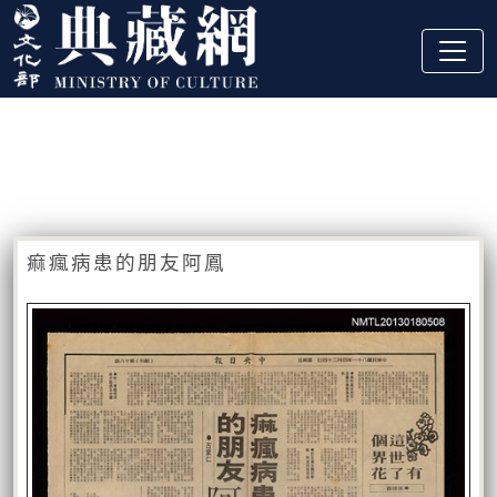
跳到主要內容
:::
藏品資訊
:::
痲瘋病患的朋友阿鳳