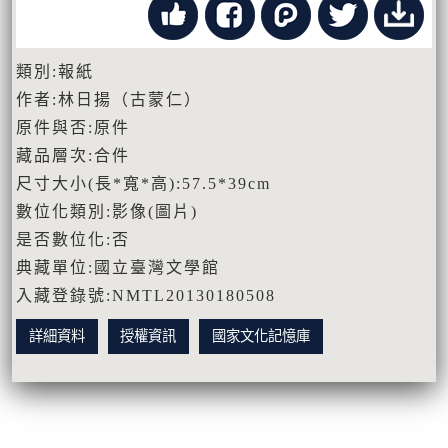
類別:報紙
作者:林日揚（古蒙仁）
原件與否:原件
藏品層次:合件
尺寸大小(長*寬*高):57.5*39cm
數位化類別:影像(圖片)
是否數位化:否
典藏單位:國立臺灣文學館
入藏登錄號:NMTL20130180508
詳細資料
授權資訊
國家文化記憶庫