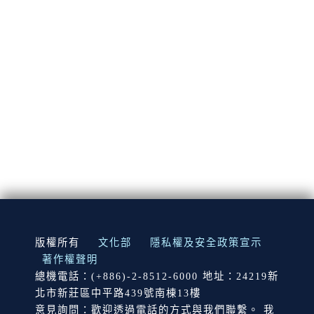
:::
版權所有
文化部
隱私權及安全政策宣示
著作權聲明
總機電話：(+886)-2-8512-6000 地址：24219新
北市新莊區中平路439號南棟13樓
意見詢問：歡迎透過電話的方式與我們聯繫。 我