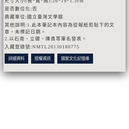
尺寸大小(長*寬*高):26*19*1.5cm
是否數位化:否
典藏單位:國立臺灣文學館
其他說明:1.此本筆記本內容為從報紙剪貼下的文
章，未標記日期。
2.以石南、立礎、陳真等筆名發表。
入藏登錄號:NMTL20130180775
詳細資料
授權資訊
國家文化記憶庫