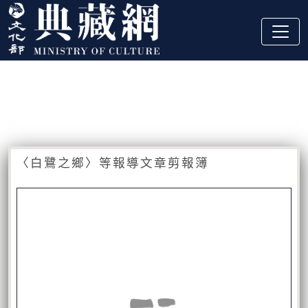
跳到主要內容
:::
藏品資訊
:::
〈白鷺之鄉〉等報導文章剪報簿