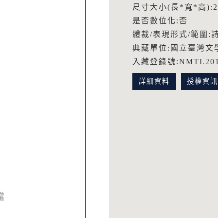
尺寸大小(長*寬*高):21.
是否數位化:否
體裁/表現形式/範圍:
典藏單位:國立臺灣文
入藏登錄號:NMTL2014
詳細資料
授權資