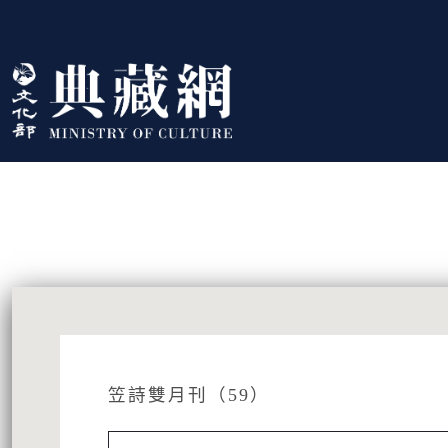
跳到主要內容
:::
藏品資訊
:::
笠詩雙月刊（59）