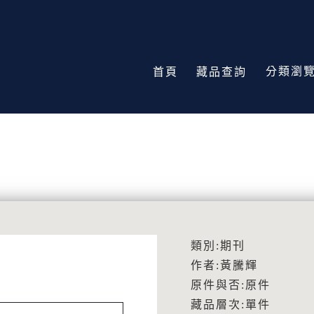
分類瀏
首頁
藏品查詢
類別:期刊
作者:黃騰輝
原件與否:原件
藏品層次:單件