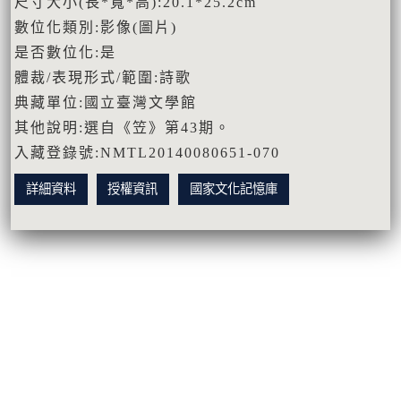
尺寸大小(長*寬*高):20.1*25.2cm
數位化類別:影像(圖片)
是否數位化:是
體裁/表現形式/範圍:詩歌
典藏單位:國立臺灣文學館
其他說明:選自《笠》第43期。
入藏登錄號:NMTL20140080651-070
詳細資料
授權資訊
國家文化記憶庫