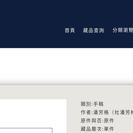
分類瀏
首頁
藏品查詢
類別:手稿
作者:潘芳格（杜潘芳
原件與否:原件
藏品層次:單件