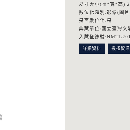
尺寸大小(長*寬*高):25
數位化類別:影像(圖片
是否數位化:是
典藏單位:國立臺灣文
入藏登錄號:NMTL2015
詳細資料
授權資