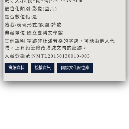
尺寸大小(長*寬*高):25.7*35.5cm
數位化類別:影像(圖片)
是否數位化:是
體裁/表現形式/範圍:詩歌
典藏單位:國立臺灣文學館
其他說明:字跡非杜潘芳格的字跡，可能由他人代
謄，上有鉛筆修改增減文句的痕跡。
入藏登錄號:NMTL20150130010-003
詳細資料
授權資訊
國家文化記憶庫