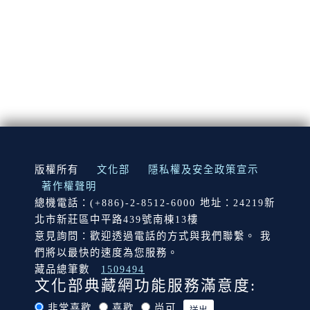
:::
版權所有
文化部
隱私權及安全政策宣示
著作權聲明
總機電話：(+886)-2-8512-6000 地址：24219新
北市新莊區中平路439號南棟13樓
意見詢問：歡迎透過電話的方式與我們聯繫。 我
們將以最快的速度為您服務。
藏品總筆數
1509494
文化部典藏網功能服務滿意度:
非常喜歡
喜歡
尚可