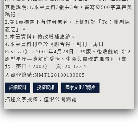
其他說明:1.本筆資料3張共3頁，書寫於500字真善美
稿紙。
2.第1頁標題下有作者署名，上側註記「To：聯副陳
義芝」。
3.本筆資料有修改增補痕跡。
4.本筆資料刊登於《聯合報．副刊．周日
Festival》，2002年4月28日，39版。後收錄於《12
原型星座—瞭解你愛情、生命與靈魂的風景》（臺
北：麥田，2003），頁120-123。
入藏登錄號:NMTL20180130005
詳細資料
授權資訊
國家文化記憶庫
描述文字授權：僅限公開瀏覽