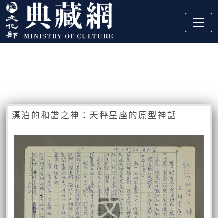
跳到主要內容
:::
藏品資訊
:::
漂泊的和諧之神：天秤星座的原型神話