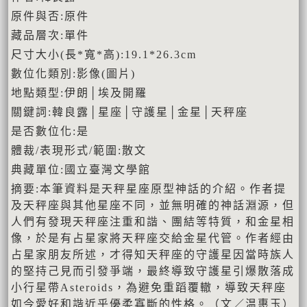
原件與否:原件
藏品層次:單件
尺寸大小(長*寬*高):19.1*26.3cm
數位化類別:影像(圖片)
地點類型:伊朗│埃及開羅
關鍵詞:韓良露│星座│守護星│金星│天秤座
是否數位化:是
體裁/表現形式/範圍:散文
典藏單位:國立臺灣文學館
摘要:本筆資料是天秤星座原型神話的介紹。作者提
及天秤座與其他星座不同，並無明確的神話淵源，但
人們有發現天秤座注重和諧、團結等特質，和金星相
像，於是有占星家將天秤座交給金星代管。作者經由
占星家朋友所述，才得知天秤座的守護星因當時族人
的堅持己見而引發爭端，最終導致守護星引爆散落成
小行星帶Asteroids，為避免重蹈覆轍，導致天秤座
如今愛好和諧近乎優柔寡斷的性格。（文／温惠玉）