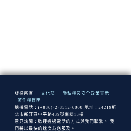
:::
版權所有
文化部
隱私權及安全政策宣示
著作權聲明
總機電話：(+886)-2-8512-6000 地址：24219新
北市新莊區中平路439號南棟13樓
意見詢問：歡迎透過電話的方式與我們聯繫。 我
們將以最快的速度為您服務。