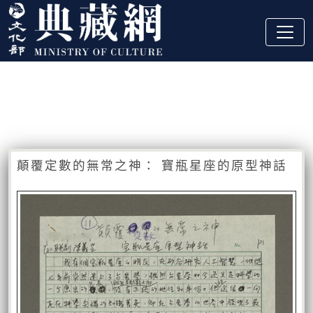
跳到主要內容
:::
藏品資訊
:::
顛覆定數的無常之神： 寶瓶星座的原型神話