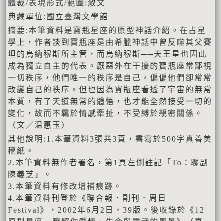
體裁/表現形式/範圍:散文
典藏單位:國立臺灣文學館
摘要:本筆資料是寶瓶星座的原型神話介紹。在占星
學上，作者談到寶瓶座是由希臘神話中曾反噬其父賽
坦的烏納穆斯所主管，而烏納穆斯──天王星也因此
成為獨立自主的代表。厭惡外在干擾的寶瓶座常鄙視
一切秩序，他們唯一的秩序是自己，偏偏他們卻常常
改變自己的秩序。但也因為寶瓶座看透了宇宙的無常
本質，有了天道無常的體悟，也才能全然接受一切的
變化，故而不羈於情感牽扯，不受縛於親密關係。
（文／温惠玉）
其他說明:1.本筆資料3張共3頁，書寫於500字真善美
稿紙。
2.本筆資料無作者署名，第1頁左側註記「To：聯副
陳義芝」。
3.本筆資料有修改增補痕跡。
4.本筆資料刊登於《聯合報．副刊．周日
Festival》，2002年6月2日，39版。後收錄於《12