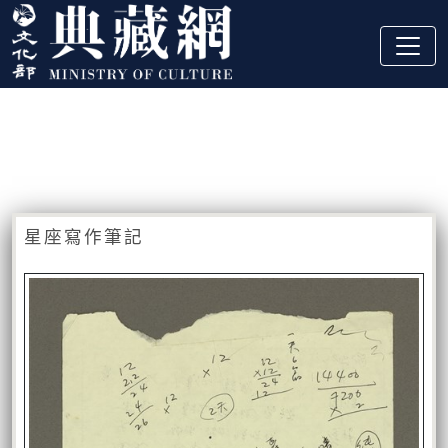
跳到主要內容
:::
藏品資訊
:::
星座寫作筆記