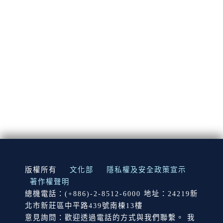
:::
版權所有
文化部
隱私權及安全政策宣示
著作權聲明
總機電話：(+886)-2-8512-6000 地址：24219新
北市新莊區中平路439號南棟13樓
意見詢問：歡迎透過電話的方式與我們聯繫。 我