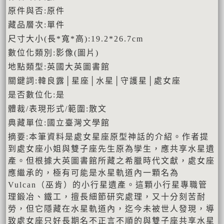
原件與否:原件
藏品層次:單件
尺寸大小(長*寬*高):19.2*26.7cm
數位化類別:影像(圖片)
地點類型:英國大英圖書館
關鍵詞:韓良露│星座│水星│守護星│處女座
是否數位化:是
體裁/表現形式/範圍:散文
典藏單位:國立臺灣文學館
摘要:本筆資料是處女星座原型神話的介紹。作者提
到處女座小姐與雙子座先生原為孿生，應共享水星遺
產。但根據大英圖書館所藏之希臘時代文獻，處女座
應繼承的，極有可能是水星軌道內一顆名為
Vulcan（巫肯）的小行星遺產。這顆小行星專職管
理鍛冶、鐵工，擅長細節研究處理，又十分刻苦耐
勞，但它隱藏在水星軌道內，迄今未被世人發現，導
致處女座只好長期名不正言不順的與雙子座共享水星