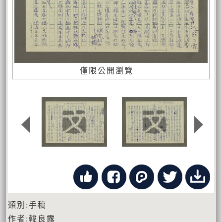
僅限公開瀏覽
類別:手稿
作者:韓良露