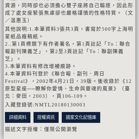
資源，同時卻也必須擔心雙子座將自己驅逐，因此形
成了處女座緊張焦慮卻也嚴格謹慎的性格特質。（文
／温惠玉）
其他說明:1.本筆資料3張共3頁，書寫於500字上海明
星紙品廠稿紙。
2..第1頁標題下有作者署名，第1頁註記「To：聯合
報副刊陳義芝」，第2至3頁註記「To：聯副陳義
芝」。
3.本筆資料有修改增補痕跡。
4.本筆資料刊登於《聯合報．副刊．周日
Festival》，2002年4月21日，39版。後收錄於《12
原型星座──瞭解你愛情、生命與靈魂的風景》（臺
北：麥田，2003），頁106-109。
入藏登錄號:NMTL20180130003
詳細資料
授權資訊
國家文化記憶庫
描述文字授權：僅限公開瀏覽