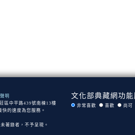
文化部典藏網功能
聲明
市新莊區中平路439號南棟13樓
非常喜歡
喜歡
尚可
最快的速度為您服務。
尚未著錄者，不予呈現。