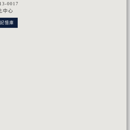
3-0017
化中心
化記憶庫