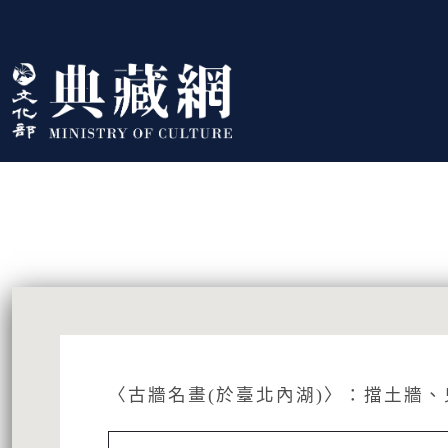
跳到主要內容
:::
藏品資訊
:::
〈古牆名畫(於臺北內湖)〉：擋土牆