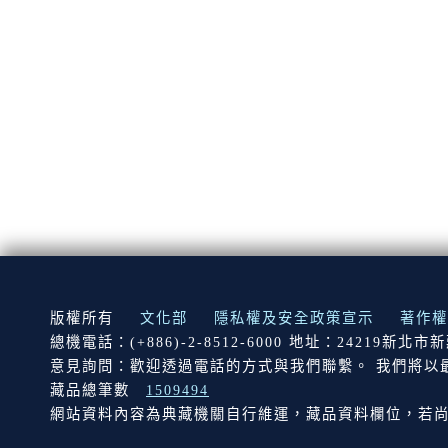
:::
版權所有
文化部
隱私權及安全政策宣示
著作權
總機電話：(+886)-2-8512-6000 地址：24219新北
意見詢問：歡迎透過電話的方式與我們聯繫。 我們將以
藏品總筆數
1509494
網站資料內容為典藏機關自行維運，藏品資料欄位，若