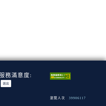
服務滿意度:
瀏覽人次
39906117