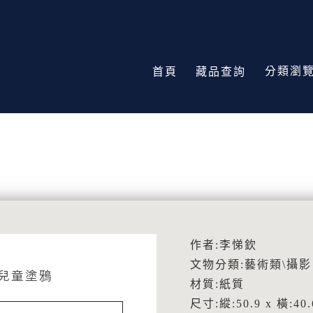
分類瀏
首頁
藏品查詢
作者:李悌欽
文物分類:藝術類\攝影
、兒童塗鴉
材質:紙質
尺寸:縱:50.9 x 橫:40.