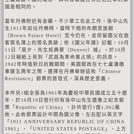
國是相同的。
當年丹佛附近有金礦，不少華工在此工作，孫中山先
生1911年前往丹佛時，當時下榻的布朗宮旅館
（Brown Palace Hotel）至今仍在，並保留國父在旅
客簽名簿上的簽名真跡；依《國父年譜》記載，10月
11日「是夕，先生抵典華（Denver）城」，於10月
12日報紙上見到「武昌為革命黨占領」的訊息。
1942年時值對日抗戰期間，美國郵政在七七盧溝橋
事變五周年之際，選擇在丹佛舉辦這枚「Chinese
Resistance」郵票的首發式，深具歷史意義。
本件另1組全張為1961年為慶祝中華民國成立五十週
年，於10月10日發行印有孫中山先生遺像之紀念郵
票「Republic of China」，計共發行1億1,062萬
枚。此枚郵票設計中間為國父像，左右配以英文字
「1911 ANNIVERSARY REPUBLIC OF CHINA
1961」、「UNITED STATES POSTAGE」，上方