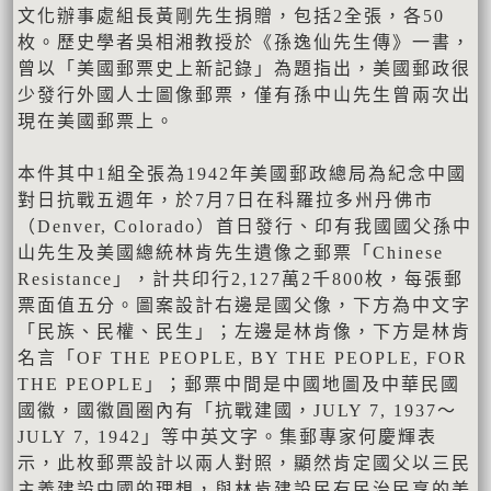
文化辦事處組長黃剛先生捐贈，包括2全張，各50
枚。歷史學者吳相湘教授於《孫逸仙先生傳》一書，
曾以「美國郵票史上新記錄」為題指出，美國郵政很
少發行外國人士圖像郵票，僅有孫中山先生曾兩次出
現在美國郵票上。
本件其中1組全張為1942年美國郵政總局為紀念中國
對日抗戰五週年，於7月7日在科羅拉多州丹佛市
（Denver, Colorado）首日發行、印有我國國父孫中
山先生及美國總統林肯先生遺像之郵票「Chinese
Resistance」，計共印行2,127萬2千800枚，每張郵
票面值五分。圖案設計右邊是國父像，下方為中文字
「民族、民權、民生」；左邊是林肯像，下方是林肯
名言「OF THE PEOPLE, BY THE PEOPLE, FOR
THE PEOPLE」；郵票中間是中國地圖及中華民國
國徽，國徽圓圈內有「抗戰建國，JULY 7, 1937～
JULY 7, 1942」等中英文字。集郵專家何慶輝表
示，此枚郵票設計以兩人對照，顯然肯定國父以三民
主義建設中國的理想，與林肯建設民有民治民享的美