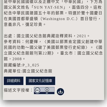
是中華民國國徽以及正體中文「中華民國」，下方為
國父英文姓名「SUN YAT-SEN」，面值四分。這枚
紀念中華民國建國五十年的郵票，特選於雙十國慶日
在美國首都華盛頓（Washington D.C.）首日發行，
意義非凡，彌足珍貴。
出處：國立國父紀念館典藏詮釋資料，2021。
參考資料：何慶輝，〈美國以郵票肯定國父創建中華
民國的功勳～國父破了美國郵票發行史紀錄〉。《國
立國父紀念館館刊第22期》，臺北市：國立國父紀念
館，2008。
館藏編號:P_3_025
典藏單位:國立國父紀念館
詳細資料
國家文化記憶庫
描述文字授權：