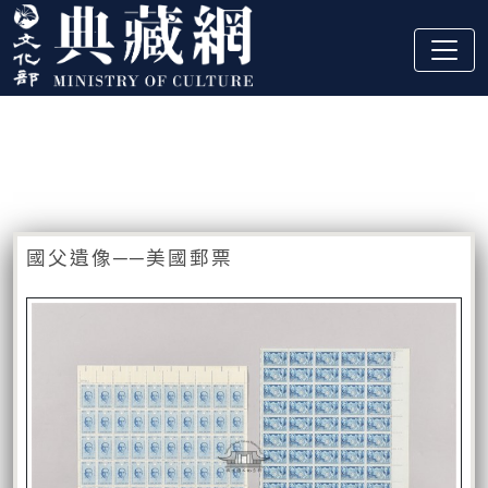
跳到主要內容
:::
藏品資訊
:::
國父遺像──美國郵票