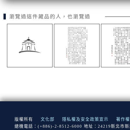
瀏覽過這件藏品的人，也瀏覽過
:::
版權所有
文化部
隱私權及安全政策宣示
著作權
總機電話：(+886)-2-8512-6000 地址：24219新北