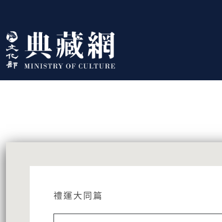
跳到主要內容
:::
藏品資訊
:::
禮運大同篇