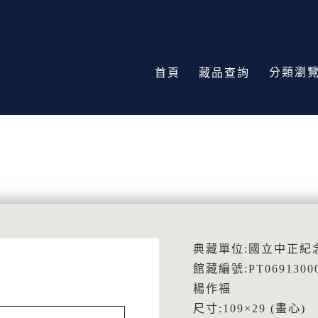
分類瀏
首頁
藏品查詢
典藏單位:國立中正紀
館藏編號:PT0691300
楊作福
尺寸:109×29 (畫心)