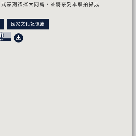
方式篆刻禮運大同篇，並將篆刻本體拍攝成
訊
國家文化記憶庫