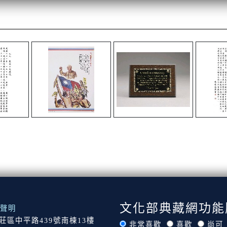
文化部典藏網功能
聲明
市新莊區中平路439號南棟13樓
非常喜歡
喜歡
尚可