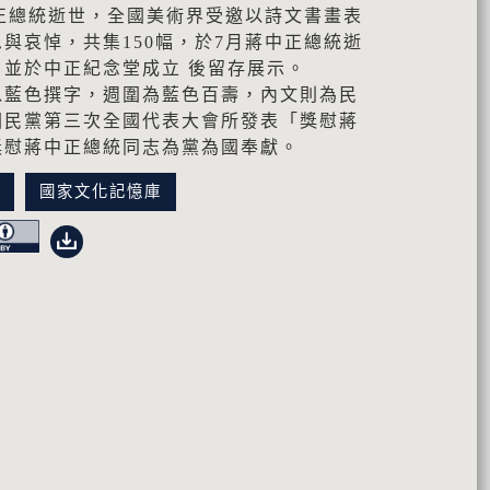
中正總統逝世，全國美術界受邀以詩文書畫表
與哀悼，共集150幅，於7月蔣中正總統逝
並於中正紀念堂成立 後留存展示。
以藍色撰字，週圍為藍色百壽，內文則為民
國民黨第三次全國代表大會所發表「獎慰蔣
獎慰蔣中正總統同志為黨為國奉獻。
訊
國家文化記憶庫