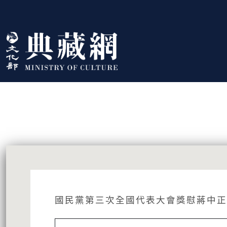
跳到主要內容
:::
藏品資訊
:::
國民黨第三次全國代表大會獎慰蔣中正