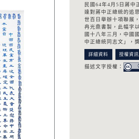
民國64年4月5日蔣
達對蔣中正總統的追思
世百日舉辦十項聯展，
冉光鼎書製，此幅字
國十八年三月，中國
中正總統同志文」，
詳細資料
授權資
描述文字授權：