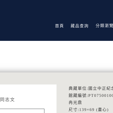
分類瀏
首頁
藏品查詢
典藏單位:國立中正紀
館藏編號:PT0750010
同志文
冉光鼎
尺寸:139×69 (畫心)