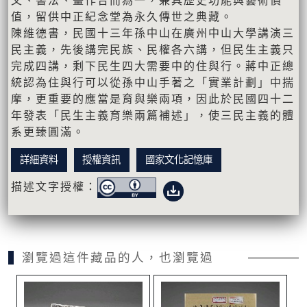
文、書法、畫作合而為一，兼具歷史功能與藝術價
值，留供中正紀念堂為永久傳世之典藏。
陳維德書，民國十三年孫中山在廣州中山大學講演三
民主義，先後講完民族、民權各六講，但民生主義只
完成四講，剩下民生四大需要中的住與行。蔣中正總
統認為住與行可以從孫中山手著之「實業計劃」中揣
摩，更重要的應當是育與樂兩項，因此於民國四十二
年發表「民生主義育樂兩篇補述」，使三民主義的體
系更臻圓滿。
詳細資料
授權資訊
國家文化記憶庫
描述文字授權：
瀏覽過這件藏品的人，也瀏覽過