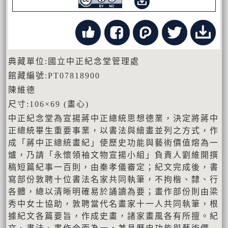
典藏單位:國立中正紀念堂管理處
館藏編號:PT07818900
陳維德
尺寸:106×69 (畫心)
中正紀念堂為宣揚蔣中正總統思想德業，決定將蔣中
正總統畢生重要事業，以書法與繪畫並列之方式，作
成「蔣中正總統畫紀」使歷史功能與藝術價值熔為一
爐，乃請「永懷領袖文物宣揚小組」負責人劉維開撰
稿短篇紀事一百則，由秦孝儀審定；紀文完成後，書
寫部份敦聘十位書法名家共同執筆，不拘楷、隸、行
各體，總以清晰明確易於誦讀為要；畫作部份則由梁
秀中女士協助，敦聘當代名畫家十一人共同執筆，根
據紀文各篇要旨，作成史畫，諸家畫風各有所擅。紀