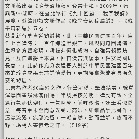
文聯稿出版《晚學齋類稿》套書十輯。2009年，蔡
鼎新90歲時，在臺北舉行《九十回顧──我字我詩》
展覽，並續印詩文聯作品《晚學齋類稿續編》、《晚
學齋新編》五卷。
蔡鼎新行草書遒勁鬱勃，此〈中華民國建國百年〉自
作七言律詩：「百年締造歷艱辛，風與同舟固海濱。
生聚多方豐裕現，耕耘弗懈化成均。自強胥賴蠲歧
見，互信還將吐本真，回首漫言興復事，相安島國即
長春。」此詩作充分表達吾人對於中華民國建國百年
來的珍貴成果應該謹慎愛惜，更期待臺灣能有長治久
安的發展。
此書為作者90高齡之作，行筆沉穩，筆法精美，線質
渾厚而墨韻淋漓酣暢，筆調提按分明，律動有致。全
篇行氣起伏變化，一氣呵成，前呼後應，運筆看似隨
意，每有筆未至而意先到之高妙。細細品讀此書作，
瀟灑流落，疾馳淹留，一派自然，動而益靜，放而不
野，堪稱人書俱老之作。（519字）