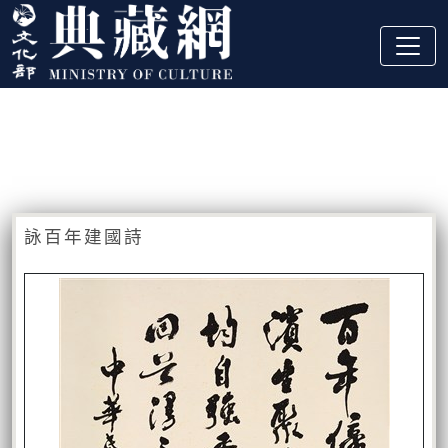
跳到主要內容
:::
藏品資訊
:::
詠百年建國詩