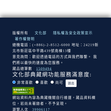
:::
版權所有
文化部
隱私權及安全政策宣示
著作權聲明
總機電話：(+886)-2-8512-6000 地址：24219新
北市新莊區中平路439號南棟13樓
意見詢問：歡迎透過電話的方式與我們聯繫。 我
們將以最快的速度為您服務。
藏品總筆數
1509494
文化部典藏網功能服務滿意度:
非常喜歡
喜歡
尚可
網站資料內容為典藏機關自行維運，藏品資料欄
位，若尚未著錄者，不予呈現。
瀏覽人次
39906117