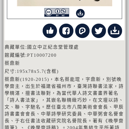
典藏單位:國立中正紀念堂管理處
館藏編號:PT10007200
蔡鼎新
尺寸:195x78x5.7(含框)
蔡鼎新(1920-2015)，本名蔡能琨，字鼎新，別號晚
學齋主，出生於福建省福州市，臺灣詩聯書法家，詩
學精湛，擅書法聯對，為當代華人詩文書畫界著名
「詩人書法家」，其嵌名聯精緻巧妙，在文壇以詩、
文、聯、字馳名。歷任臺北市八閩美術會會長、甲辰
詩書畫會會長、中華詩學研究委員、中華粥會名譽會
長、于右任書法收藏研究院名譽院長。著有《晚學齋
隨筆》、《晚學齋詩稿》。2004年集結生平所著詩