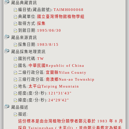
藏品典藏資訊
編目號(藏品館號)
:
TAIMH000068
典藏單位
:
國立臺灣博物館植物學組
取得方式
:
採集
到館日期
:
1995/06/30
藏品來源資訊
採集日期
:
1983/8/15
藏品採集地理資訊
國別代碼
:
TW
國名
:
中華民國
Republic of China
二級行政分區
:
宜蘭縣
Yilan County
三級行政分區
:
南澳鄉
Nan-ao Township
地名
:
太平山
Taiping Mountain
經度(度/分/秒)
:
121°31'43"
緯度(度/分/秒)
:
24°29'42"
藏品描述
描述
:
這份標本是由台灣植物分類學者鄭元春於 1983 年 8 月
採自 Taipingshan ( 太平山) ，並由鄭元春鑑定為鱗毛