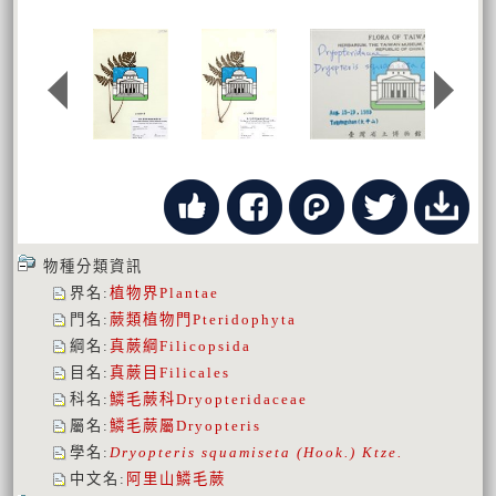
物種分類資訊
界名
:
植物界
Plantae
門名
:
蕨類植物門
Pteridophyta
綱名
:
真蕨綱
Filicopsida
目名
:
真蕨目
Filicales
科名
:
鱗毛蕨科
Dryopteridaceae
屬名
:
鱗毛蕨屬
Dryopteris
學名
:
Dryopteris squamiseta (Hook.) Ktze.
中文名
:
阿里山鱗毛蕨