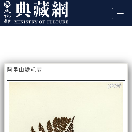
跳到主要內容
:::
藏品資訊
:::
阿里山鱗毛蕨