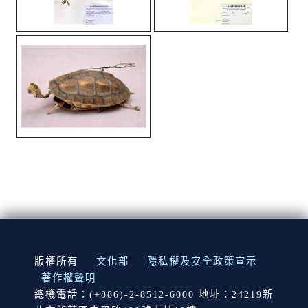
:::
版權所有
文化部
隱私權及安全政策宣示
著作權聲明
總機電話：(+886)-2-8512-6000 地址：24219新