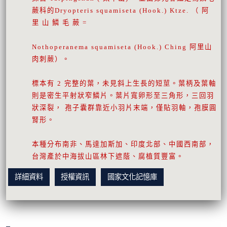
蕨科的Dryopteris squamiseta (Hook.) Ktze. （ 阿
里 山 鱗 毛 蕨 =
Nothoperanema squamiseta (Hook.) Ching 阿里山
肉刺蕨）。
標本有 2 完整的葉，未見斜上生長的短莖。葉柄及葉軸
則是密生平射狀窄鱗片。葉片寬卵形至三角形，三回羽
狀深裂， 孢子囊群靠近小羽片末端，僅貼羽軸，孢膜圓
腎形。
本種分布南非、馬達加斯加、印度北部、中國西南部，
台灣產於中海拔山區林下遮蔭、腐植質豐富。
詳細資料
授權資訊
國家文化記憶庫