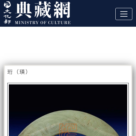
跳到主要內容
:::
藏品資訊
:::
珩（璜）