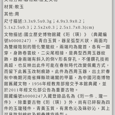
材質:軟玉
其他:周
尺寸描述:3.3x9.5x0.3g；4.9x3.9x0.2；
5.1x2.5x0.3；2.5x2x0.3；2.5x1.7x0.3(cm)
文物描述:國立歷史博物館藏《珩（璜）》（典藏編
號h0000247），青白玉質，器呈弧型片狀，兩面均
為雙線陰刻的簡化雙龍紋，兩端均為龍首，各有一圓
穿，身飾卷雲紋，二尖尾相接，是典型西周玉器紋
飾，器身兩端有斜入的倒V形長穿孔，不僅鑽孔技術
高超，也反映出此件可能在春秋時代改變佩戴方式，
而留下此舊玉改制痕跡。此件為西周玉器，出土於春
秋中晚期河南省輝縣琉璃閣的甲墓，為中國河南博物
館舊藏文物，1956年經教育部撥交予本館典藏，並
於2011年經文化部公告為重要古物。
館藏編號h0000247入藏登錄品名為《珩一件﹑瓏一
件》，除重要古物《珩（璜）》外，尚有已碎裂為四
件的玉瓏殘件，青黃玉質，有黑色沁及硃砂沁，其上
可見陰刻線紋及相疊鏤空造型。