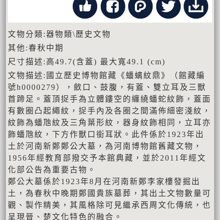
文物分類:器物類\歷史文物
其他:春秋中期
尺寸描述:高49.7(含蓋) 最大寬49.1 (cm)
文物描述:國立歷史博物館藏《蟠螭紋鼎》（館藏編
號h0000279），斂口、鼓腹，有蓋、雙立耳及三獸
首蹄足。蓋頂捉手為立體鏤空的纏繞蟠蛇紋飾，蓋面
有數圈凸起繩紋，捉手內及各圈之間滿佈細密淺紋，
紋飾為蟠虺紋及三角葉形紋，器身紋飾相同，立耳亦
飾蟠虺紋，下方作獸口銜耳狀。此件係於1923年出
土於河南新鄭鄭公大墓，為河南博物館舊藏文物，
1956年經教育部撥交予本館典藏，並於2011年經文
化部公告為重要古物。
鄭公大墓係於1923年8月在河南新鄭李家樓發掘出
土，為春秋中晚期鄭國貴族墓葬，其出土文物數量可
觀、製作精美，其風格除可見繼承西周文化傳統，也
呈現晉、楚文化特色的融合。