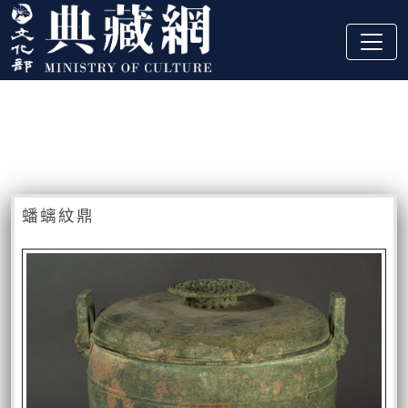
跳到主要內容
:::
藏品資訊
:::
蟠螭紋鼎