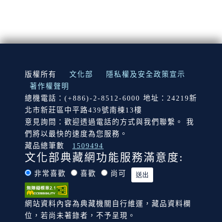
:::
版權所有
文化部
隱私權及安全政策宣示
著作權聲明
總機電話：(+886)-2-8512-6000 地址：24219新
北市新莊區中平路439號南棟13樓
意見詢問：歡迎透過電話的方式與我們聯繫。 我
們將以最快的速度為您服務。
藏品總筆數
1509494
文化部典藏網功能服務滿意度:
非常喜歡
喜歡
尚可
網站資料內容為典藏機關自行維運，藏品資料欄
位，若尚未著錄者，不予呈現。