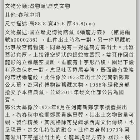
文物分類:器物類\歷史文物
其他:春秋中期
尺寸描述:高88.8 寬45.6 厚35.8(cm)
文物描述:國立歷史博物館藏《蟠龍方壺》（館藏編
號h0000286），此件出土時為一對，另一件現藏於
北京故宮博物院，同墓另有一對蓮鶴方壺出土。此器
蓋沿寬厚，上接鏤空網狀的蟠蛇紋蓋冠，雙耳作回首
龍形的立體鏤空圓雕，垂腹有十字形凸稜，圈足下設
有承壺伏虎一對，虎呈吐舌捲尾姿態，器面飾有繁複
的帶狀蟠龍紋，此件係於1923年出土於河南新鄭鄭
公大墓，為河南博物館舊藏文物，1956年經教育部
撥交予本館典藏，並於2011年經文化部公告為國
寶。
鄭公大墓係於1923年8月在河南新鄭李家樓發掘出
土，為春秋中晚期鄭國貴族墓葬，其出土文物數量可
觀、製作精美，其風格除可見繼承西周文化傳統，也
呈現晉、楚文化特色的融合。此件壺身與1979年河
南淅川下寺遺址出土的《 龍耳虎足方壺》器形、裝