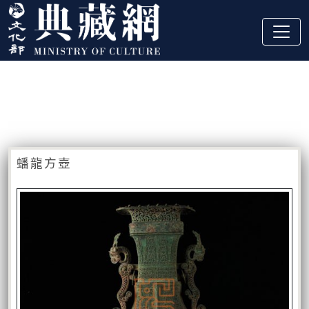
跳到主要內容
:::
藏品資訊
:::
蟠龍方壺