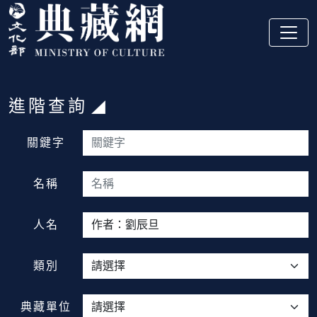
跳到主要內容
:::
進階查詢
:::
關鍵字
名稱
人名
類別
典藏單位