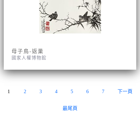
母子鳥-返巢
國家人權博物館
1
2
3
4
5
6
7
下一頁
最尾頁