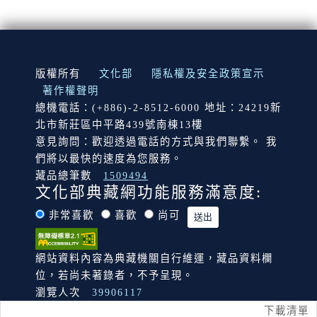
:::
版權所有
文化部
隱私權及安全政策宣示
著作權聲明
總機電話：(+886)-2-8512-6000 地址：24219新
北市新莊區中平路439號南棟13樓
意見詢問：歡迎透過電話的方式與我們聯繫。 我
們將以最快的速度為您服務。
藏品總筆數
1509494
文化部典藏網功能服務滿意度:
非常喜歡
喜歡
尚可
網站資料內容為典藏機關自行維運，藏品資料欄
位，若尚未著錄者，不予呈現。
瀏覽人次
39906117
下載清單