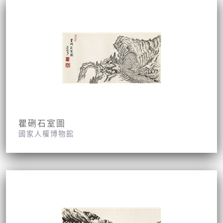
瞿硎石室圖
國家人權博物館