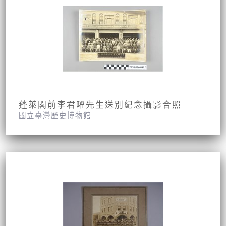
蓬萊閣前李君曜先生送別紀念攝影合照
國立臺灣歷史博物館