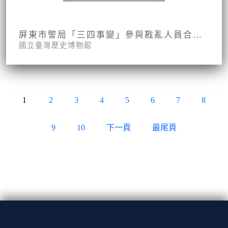
屏東市警局「三四事變」參與戡亂人員合影照片
國立臺灣歷史博物館
1
2
3
4
5
6
7
8
9
10
下一頁
最尾頁