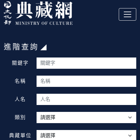
跳到主要內容
:::
進階查詢
:::
關鍵字
名稱
人名
類別
典藏單位