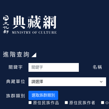
跳到主要內容
:::
進階查詢
:::
關鍵字
名稱
典藏單位
選取族群類別
族群類別
原住民族作品
原住民族作者
O