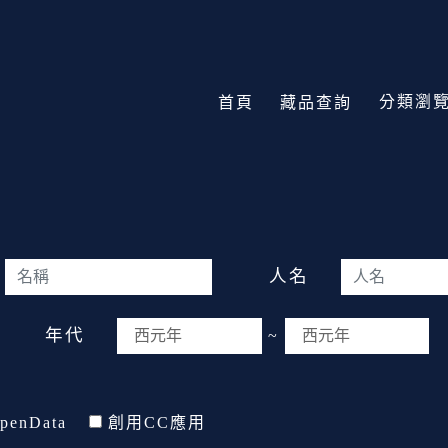
分類瀏
首頁
藏品查詢
人名
年代
~
penData
創用CC應用