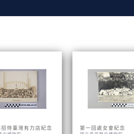
藥招待臺灣有力店紀念
第一回處女會紀念