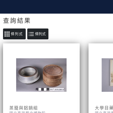
查詢結果
條列式
蒸籠與鋁鍋組
大學目