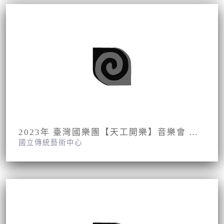
2023年 臺灣國樂團【天工開樂】音樂會 演出：臺灣國樂團
國立傳統藝術中心