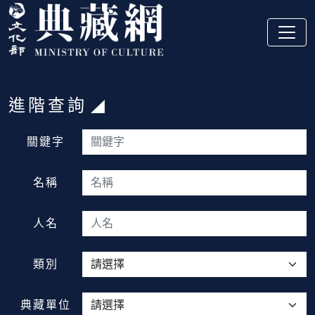
跳到主要內容
:::
進階查詢
:::
關鍵字
名稱
人名
類別
典藏單位