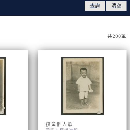
共200筆
孩童個人照