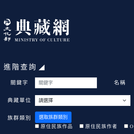
跳到主要內容
:::
進階查詢
:::
關鍵字
名稱
典藏單位
選取族群類別
族群類別
原住民族作品
原住民族作者
O