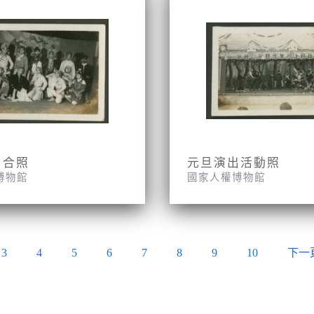
出合照
元旦演出活動照
博物館
國家人權博物館
3
4
5
6
7
8
9
10
下一