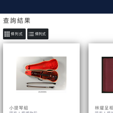
查詢結果
條列式
小提琴組
林燿呈