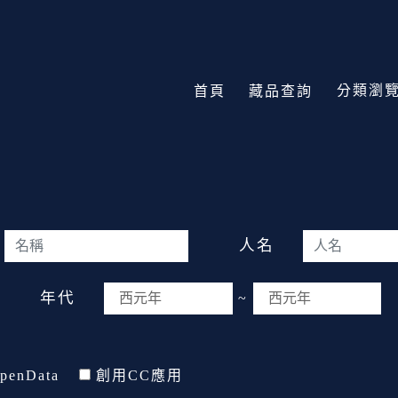
分類瀏
首頁
藏品查詢
人名
年代
~
penData
創用CC應用