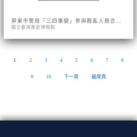
屏東市警局「三四事變」參與戡亂人員合影照片
國立臺灣歷史博物館
1
2
3
4
5
6
7
8
9
10
下一頁
最尾頁