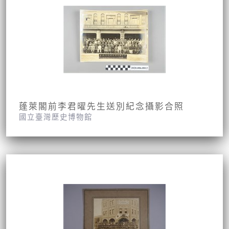
蓬萊閣前李君曜先生送別紀念攝影合照
國立臺灣歷史博物館