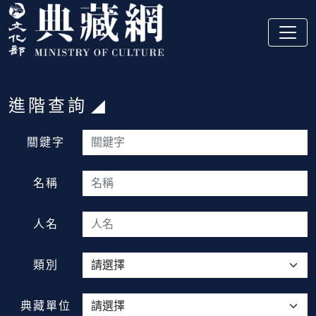
跳到主要內容
:::
進階查詢
:::
關鍵字
名稱
人名
類別
典藏單位