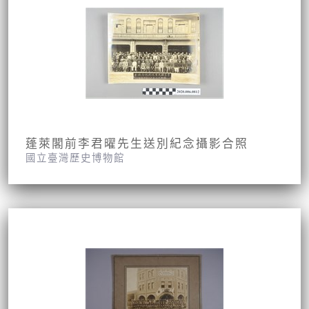
蓬萊閣前李君曜先生送別紀念攝影合照
國立臺灣歷史博物館