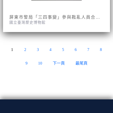
屏東市警局「三四事變」參與戡亂人員合影照片
國立臺灣歷史博物館
1
2
3
4
5
6
7
8
9
10
下一頁
最尾頁