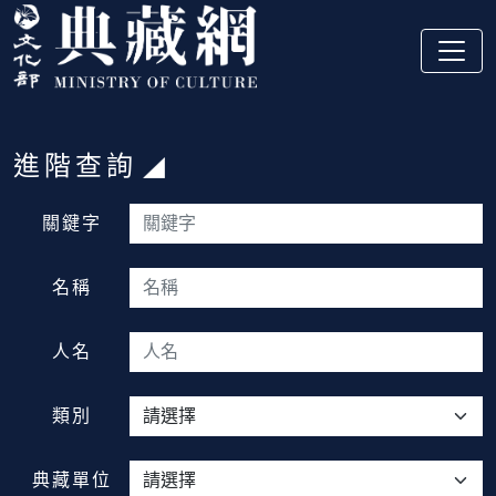
跳到主要內容
:::
進階查詢
:::
關鍵字
名稱
人名
類別
典藏單位