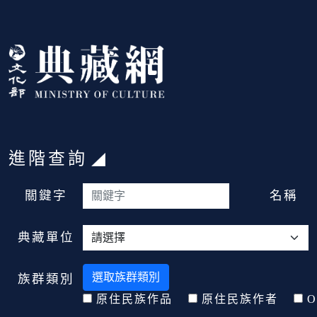
跳到主要內容
:::
進階查詢
:::
關鍵字
名稱
典藏單位
選取族群類別
族群類別
原住民族作品
原住民族作者
O