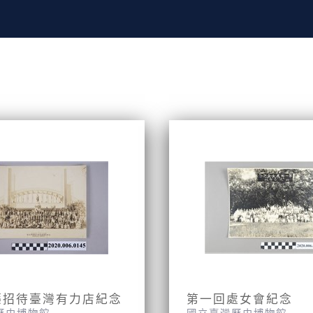
藥招待臺灣有力店紀念
第一回處女會紀念