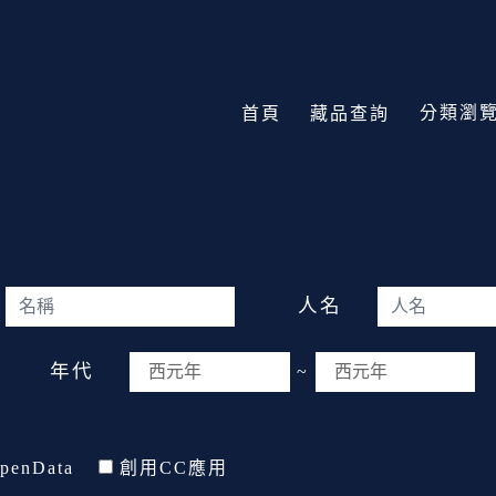
分類瀏
首頁
藏品查詢
人名
年代
~
penData
創用CC應用