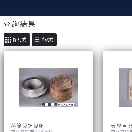
查詢結果
條列式
蒸籠與鋁鍋組
大學目