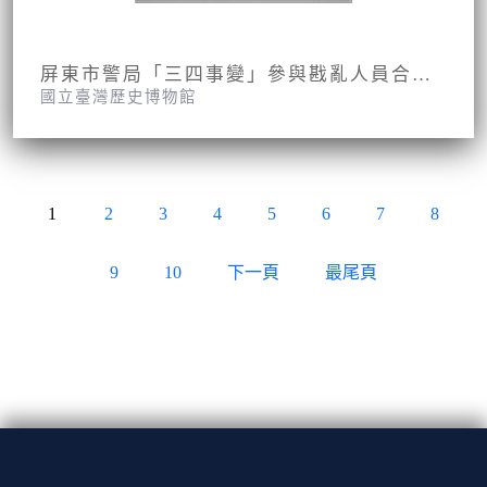
屏東市警局「三四事變」參與戡亂人員合影照片
國立臺灣歷史博物館
1
2
3
4
5
6
7
8
9
10
下一頁
最尾頁