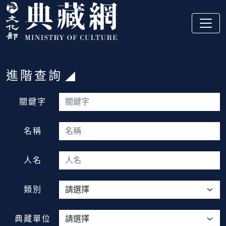
跳到主要內容
:::
進階查詢
:::
關鍵字
名稱
人名
類別
典藏單位