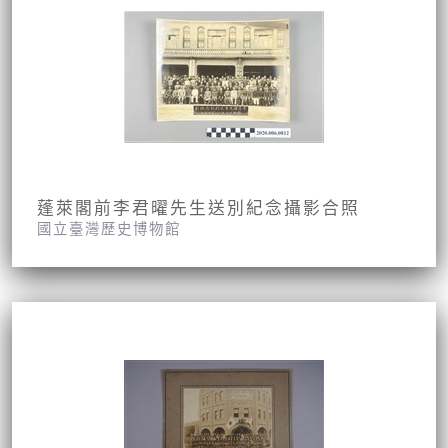
蓬萊閣前李君曜先生送別紀念攝影合照
國立臺灣歷史博物館