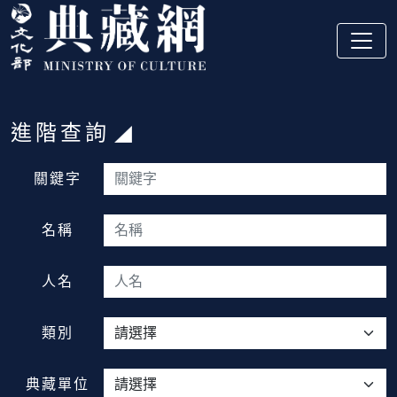
跳到主要內容
:::
進階查詢
:::
關鍵字
名稱
人名
類別
典藏單位