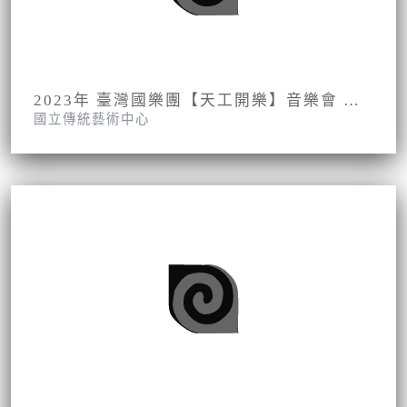
2023年 臺灣國樂團【天工開樂】音樂會 指揮：簡文彬
國立傳統藝術中心