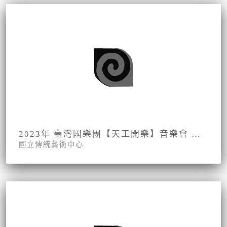
2023年 臺灣國樂團【天工開樂】音樂會 演出：臺灣國樂團
國立傳統藝術中心