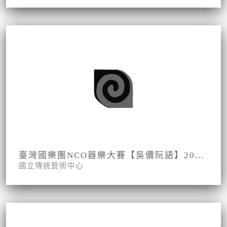
臺灣國樂團NCO器樂大賽【吳儂阮語】2023中阮新秀選拔 決選音樂會照片：評審團主席鄭翠蘋頒發第二名予吳如晴
國立傳統藝術中心