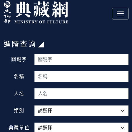
跳到主要內容
:::
進階查詢
:::
關鍵字
名稱
人名
類別
典藏單位