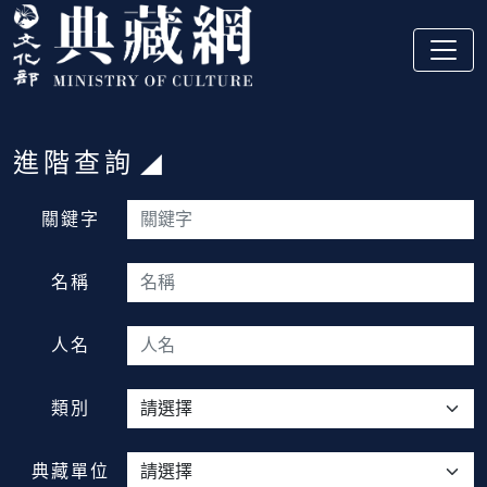
跳到主要內容
:::
進階查詢
:::
關鍵字
名稱
人名
類別
典藏單位