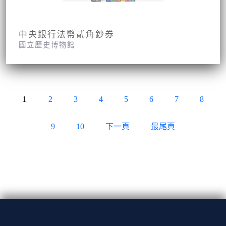
中央銀行法幣貳角鈔券
國立歷史博物館
1
2
3
4
5
6
7
8
9
10
下一頁
最尾頁