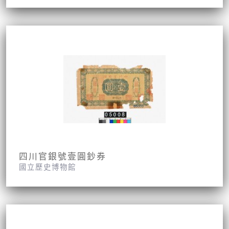
四川官銀號壹圓鈔券
國立歷史博物館