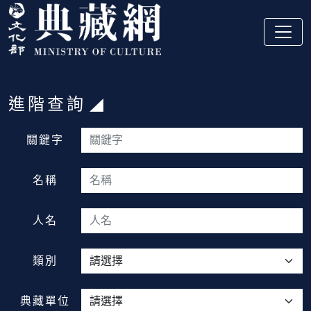
跳到主要內容
:::
進階查詢
:::
關鍵字
名稱
人名
類別
典藏單位