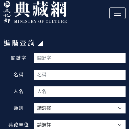
跳到主要內容
:::
進階查詢
:::
關鍵字
名稱
人名
類別
典藏單位