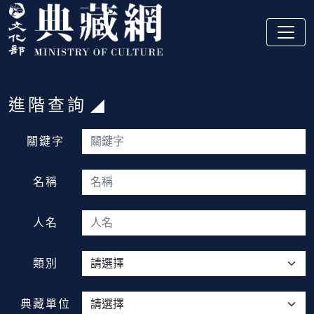
跳到主要內容
:::
進階查詢
:::
關鍵字
名稱
人名
類別
典藏單位