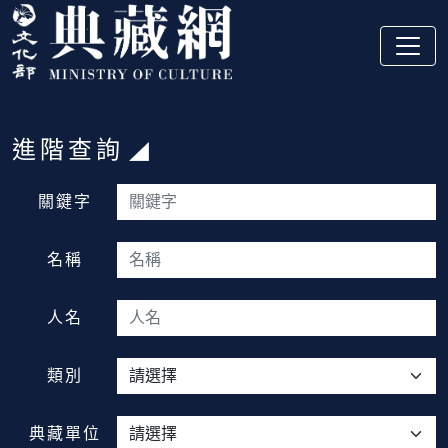
跳到主要內容
:::
進階查詢
:::
關鍵字
名稱
人名
類別
典藏單位