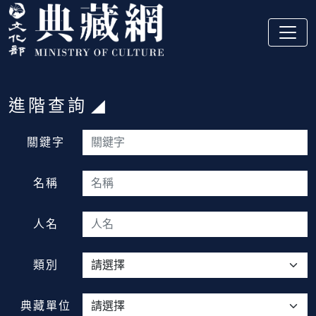
跳到主要內容
:::
進階查詢
:::
關鍵字
名稱
人名
類別
典藏單位