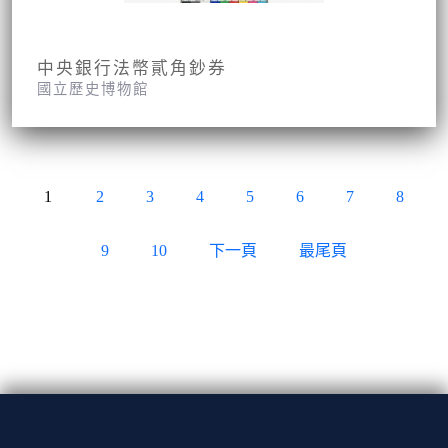
中央銀行法幣貳角鈔券
國立歷史博物館
1
2
3
4
5
6
7
8
9
10
下一頁
最尾頁