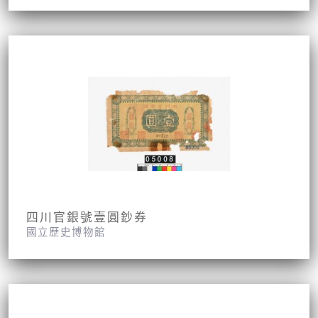
四川官銀號壹圓鈔券
國立歷史博物館