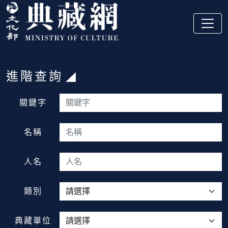
跳到主要內容
:::
進階查詢
:::
關鍵字
名稱
人名
類別
典藏單位