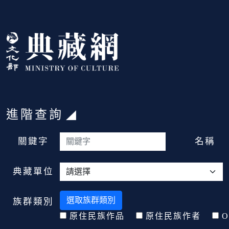
跳到主要內容
:::
進階查詢
:::
關鍵字
名稱
典藏單位
選取族群類別
族群類別
原住民族作品
原住民族作者
O