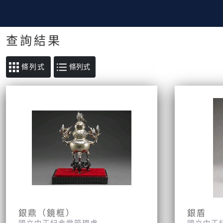
查詢結果
條列式
銀鼎（鏡框）
銀盾