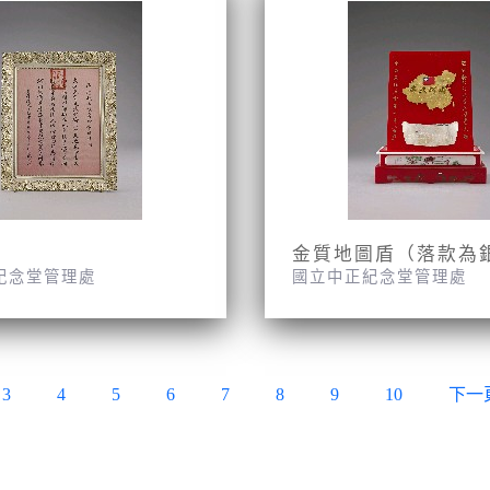
金質地圖盾（落款為
紀念堂管理處
國立中正紀念堂管理處
3
4
5
6
7
8
9
10
下一