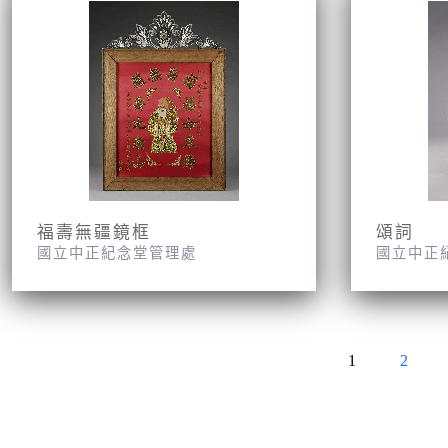
福壽無疆鏡框
頌詞
國立中正紀念堂管理處
國立中正
1
2