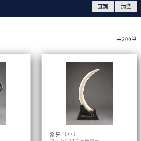
共200筆
象牙（小）