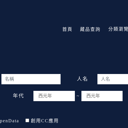
分類瀏
首頁
藏品查詢
人名
年代
~
penData
創用CC應用