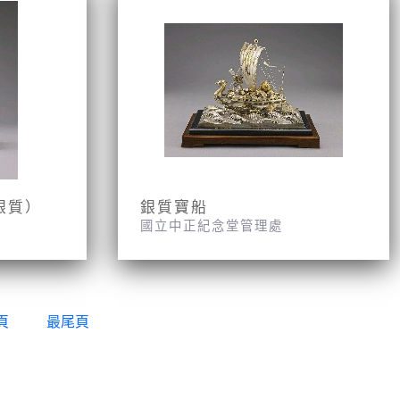
銀質）
銀質寶船
國立中正紀念堂管理處
頁
最尾頁