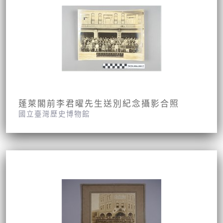
蓬萊閣前李君曜先生送別紀念攝影合照
國立臺灣歷史博物館