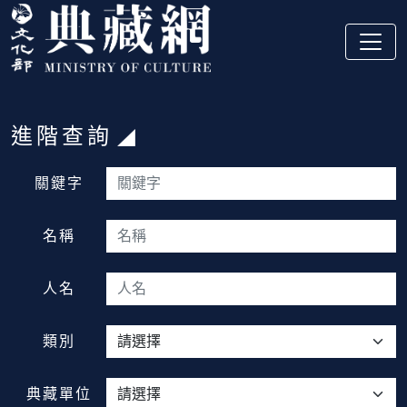
跳到主要內容
:::
進階查詢
:::
關鍵字
名稱
人名
類別
典藏單位