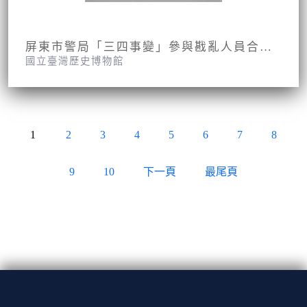
屏東市警局「三四事變」參與戡亂人員合影照片
國立臺灣歷史博物館
1
2
3
4
5
6
7
8
9
10
下一頁
最尾頁