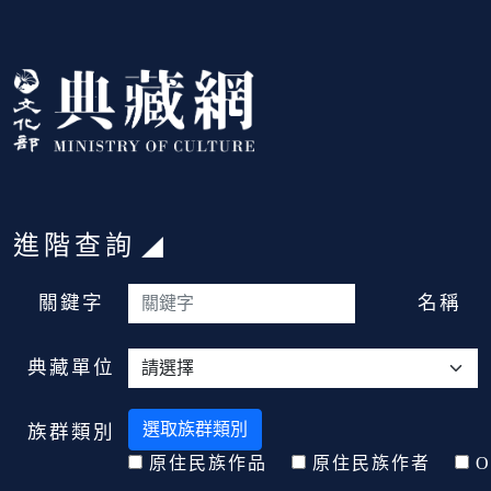
跳到主要內容
:::
進階查詢
:::
關鍵字
名稱
典藏單位
選取族群類別
族群類別
原住民族作品
原住民族作者
O