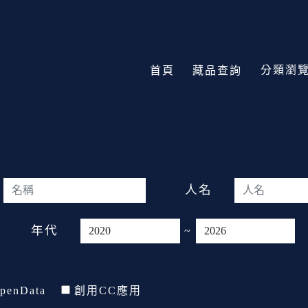
分類瀏
首頁
藏品查詢
人名
年代
~
penData
創用CC應用