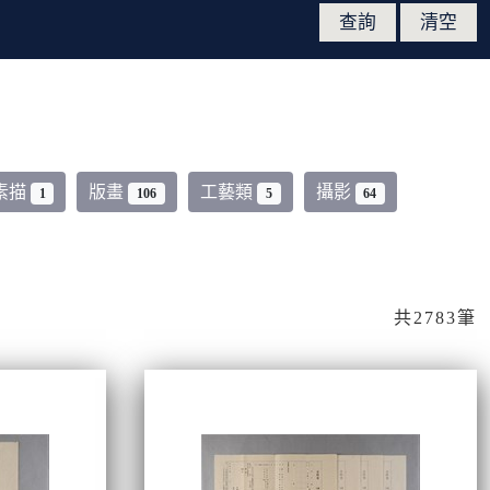
素描
版畫
工藝類
攝影
1
106
5
64
共2783筆