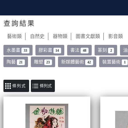
查詢結果
藝術類
自然史
器物類
圖書文獻類
影音類
水墨畫
膠彩畫
書法
篆刻
33
14
48
2
陶藝
雕塑
新媒體藝術
裝置藝術
21
23
42
1
條列式