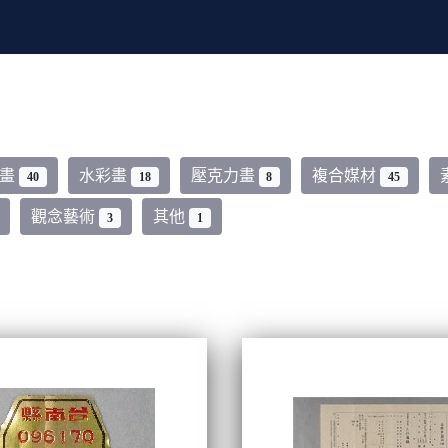
油畫
水彩畫
壓克力畫
複合媒材
40
18
8
45
觀念藝術
其他
3
1