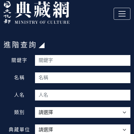
跳到主要內容
:::
進階查詢
:::
關鍵字
名稱
人名
類別
典藏單位